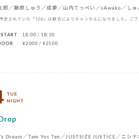
太郎／藤原しゅう／成夢／山内てっぺい／sAwako／しゅん
予定されていた「106」は都合によりキャンセルになりました。ご
 START
18:00 / 18:30
 DOOR
¥2000 / ¥2500
4
TUE
NIGHT
 Drop
r’s Dream／Tam Yos Ten／JUSTSIZE JUSTICE／ニシ