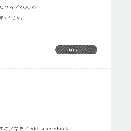
ひろ／KOUKI
了承ください。
FINISHED
ナオキ／なち／with a notebook