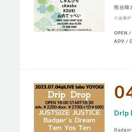
熊谷翔
※出演が
OPEN /
ADV /
0
Drip
Badge