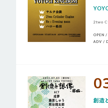
YOY
2two 
OPEN /
ADV /
0
創造