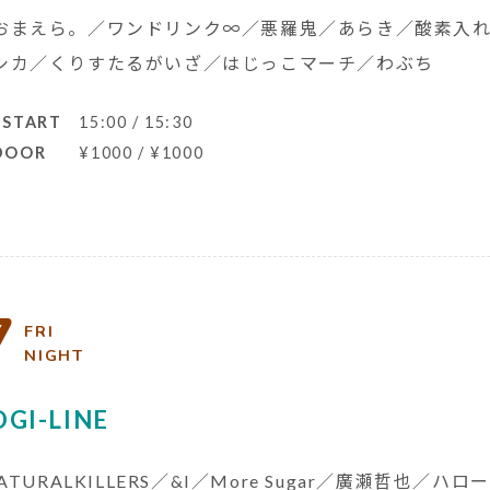
おまえら。／ワンドリンク∞／悪羅鬼／あらき／酸素入れ替
シカ／くりすたるがいざ／はじっこマーチ／わぶち
 START
15:00 / 15:30
 DOOR
¥1000 / ¥1000
7
FRI
NIGHT
GI-LINE
NATURALKILLERS／&I／More Sugar／廣瀬哲也／ハロ