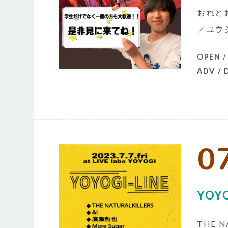
おれと
／ユウ
OPEN /
ADV /
0
YOYO
THE 