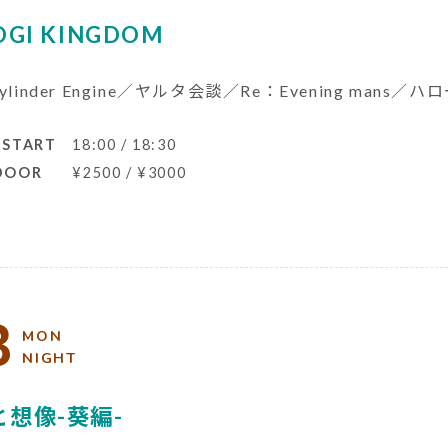
OGI KINGDOM
Cylinder Engine／ヤルタ会談／Re：Evening mans／
 START
18:00 / 18:30
 DOOR
¥2500 / ¥3000
3
MON
NIGHT
と想像-葵編-