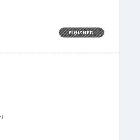
FINISHED
ri