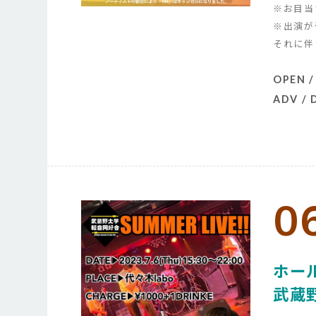
※お目当
※出演が
それに伴
OPEN /
ADV /
0
ホー
武蔵野