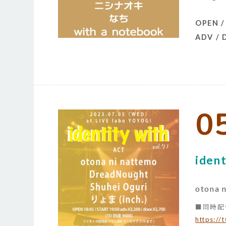
OPEN /
ADV /
0
ident
otona 
■同時配
https://