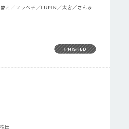
え／フラペチ／LUPIN／太客／さんま
FINISHED
ー松田