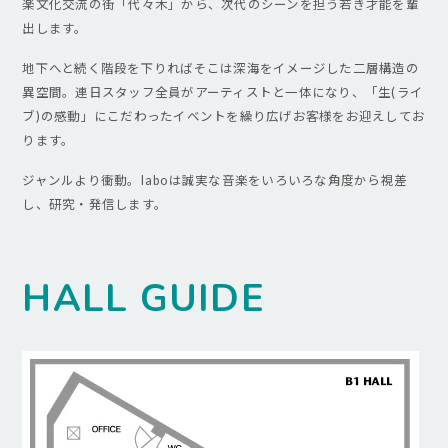
楽文化交流の街「代々木」から、次代のシーンを担う若き才能を輩
出します。
地下へと続く階段を下りればそこは深海をイメージした二層構造の
異空間。連日スタッフ全員がアーティストと一体になり、「生(ライ
ブ)の感動」にこだわったイベントを繰り広げお客様をお迎えしてお
ります。
ジャンルより衝動。laboは誠実な音楽をいろいろな角度から視差
し、研究・発信します。
HALL GUIDE