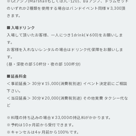
※Gtアンプ(MarshallもしくはJC-120)、Baアンプ、ドラムセット
のいずれか2種類を使用する場合はバンドイベント同様￥3,300頂
きます。
■入場ドリンク
入場して頂いたお客様、一人につき1drink(￥600)をお願いしま
す。
お客様を入れないレンタルの場合はドリンク代保障をお願いしま
す。
(昼・深夜の部 50杯分・夜の部 100杯分)
■延長料金
＜事前延長＞ 30分￥15,000(消費税別途) イベント決定前にご相談
下さい。
＜当日延長＞ 30分￥20,000(消費税別途) その他実費 タクシー代な
ど
※料理の持ち込みの場合￥33,000の持込料がかかります。
※予約は10ヶ月前から受付できます。
※キャンセルは4ヶ月前から100％です。