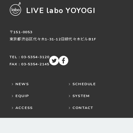
LIVE labo YOYOGI
〒151-0053
東京都渋谷区
代々木
1-31-12
日綜代々木ビルB1F
TEL : 03-5354-3120
FAX : 03-5354-2145
NEWS
SCHEDULE
EQUIP
SYSTEM
ACCESS
CONTACT