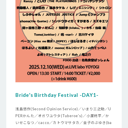
Bride's Birthday Festival -DAY1-
浅島悠作(Second Opinion Service)／いまり三之助／U
PERかんた／オガワユウタ(Tuberoe's)／小栗柊平／か
いせこなつ／cacco／カトウマサタカ／金子のぶゆき(ba