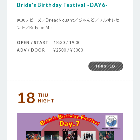
Bride's Birthday Festival -DAY6-
東京ノビーズ／DreadNought／びゃんど／フルオレセ
ント／Rely on Me
OPEN / START
18:30 / 19:00
ADV / DOOR
¥2500 / ¥3000
FINISHED
18
THU
NIGHT