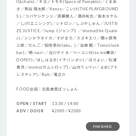
ll&chain)／キヨノトモキ(Space of Pumpkin)／くまあ
き／熊谷 翔太郎／Kenzy／こいけ(THE PLAYGROUND
S )／コバヤシケンジ／斉藤雅人／酒井祐也／坂本タケル
／しげ(エニシング)／シトロン／しぶやしゅん／JUSTSI
ZE JUSTICE／Jump《ジャンプ》／shoma(the Quate
c)／シンドウタイガ／すがまろ／スズキエリ／関ヶ原秀
三郎／だんご／知咲季(kilaku。)／当麻 眠／Tomo(Junk
bar)／鳴-nari-／古川ケイタ／ベーコン(Kiss me舞浜/
DOPEY)／ほしはるき(イチバンボシ)／ほろよい／松浦
勇次／momo(ガムシロップ)／山内てっぺい／よめ(アト
レスティア)／Rah／竜之介
FOOD出店：北風食堂ぱっしょん
OPEN / START
13:30 / 14:00
ADV / DOOR
¥2000 / ¥2000
FINISHED