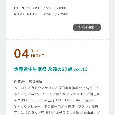
OPEN / START
19:30 / 20:00
ADV / DOOR
¥2400 / ¥2900
FINISHED
04
THU
NIGHT
佐藤達生生誕祭 永遠の27歳 vol.13
佐藤達生(遠隔出演)
ベーコン／カトウマサタカ／福田圭太(nainaiboys)／ち
ゃんくも／acco／どくそ／ゆたか／ショウエイ／浦上キ
ョウタ(vono vomno/土浦LEO'S LIVE BAR)／巌汰・
G・くらっしゃー／タテヨーコ／河先健／ウクレレ高円
寺／はじめろん／壱 良月／金子のぶゆき(ball&chain)／