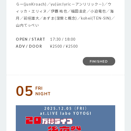
らー(junKroach)／yu(ün:lyric－アンリリック－)／ウ
ィッカ・エリィヌ／伊覇 祐也／福田圭史／小迫竜也／海
月／前垣雄大／あずま(涅槃と概念)／kohei(TEN-SIN)／
山内てっぺい
OPEN / START
17:30 / 18:00
ADV / DOOR
¥2500 / ¥2500
FINISHED
05
FRI
NIGHT