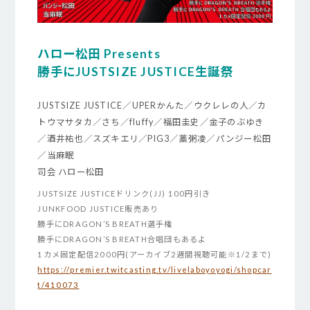
ハロー松田 Presents
勝手にJUSTSIZE JUSTICE生誕祭
JUSTSIZE JUSTICE／UPERかんた／ウクレレの人／カ
トウマサタカ／さち／fluffy／福田圭史／金子のぶゆき
／酒井祐也／スズキエリ／PIG3／藁粥凌／パンジー松田
／当麻眠
司会 ハロー松田
JUSTSIZE JUSTICEドリンク(JJ) 100円引き
JUNKFOOD JUSTICE販売あり
勝手にDRAGON’S BREATH選手権
勝手にDRAGON’S BREATH合唱団もあるよ
1カメ固定配信2000円(アーカイブ2週間視聴可能※1/2まで)
https://premier.twitcasting.tv/livelaboyoyogi/shopcar
t/410073