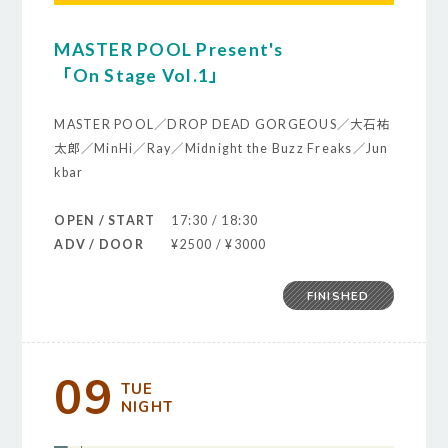
MASTER POOL Present's
「On Stage Vol.1」
MASTER POOL／DROP DEAD GORGEOUS／大石祐
太郎／MinHi／Ray／Midnight the Buzz Freaks／Jun
kbar
OPEN / START
17:30 / 18:30
ADV / DOOR
¥2500 / ¥3000
FINISHED
09
TUE
NIGHT