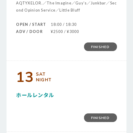
AQTYXELOR.／The Imagine／Guy’s／Junkbar／Sec
ond Opinion Service／Little Bluff
OPEN / START
18:00 / 18:30
ADV / DOOR
¥2500 / ¥3000
FINISHED
13
SAT
NIGHT
ホールレンタル
FINISHED