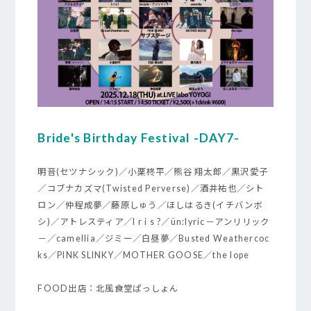
Bride's Birthday Festival -DAY7-
明音(セツナシック)／小栗柊平／熊谷 翔太郎／黒沢愛子
／コブナカズマ(Twisted Perverse)／酒井祐也／シト
ロン／仲程成夢／藤原しゅう／ほしはるき(イチバンボ
シ)／アトレスティア／I r i s ?／ün:lyric－アンリリック
－／camellia／ジミー／白昼夢／Busted Weathercoc
ks／PINK SLINKY／MOTHER GOOSE／the lope
FOOD出店：北風食堂ぱっしょん