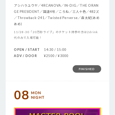
アシハラユウヤ／4RCANOVA／IN-DIG／THE ORAN
GE PRESIDENT／国道4号／ころね／三人十色／482ズ
／Throwback-241／Twisted Perverse／森太紀(あめ
あめ)
11/28-30「20万秒ライブ」のチケット持参の方は2drink
代のみで入場可能！
OPEN / START
14:30 / 15:00
ADV / DOOR
¥2500 / ¥3000
FINISHED
08
MON
NIGHT