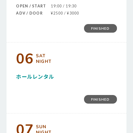
OPEN / START
19:00 / 19:30
ADV / DOOR
¥2500 / ¥3000
FINISHED
06
SAT
NIGHT
ホールレンタル
FINISHED
07
SUN
NIGHT