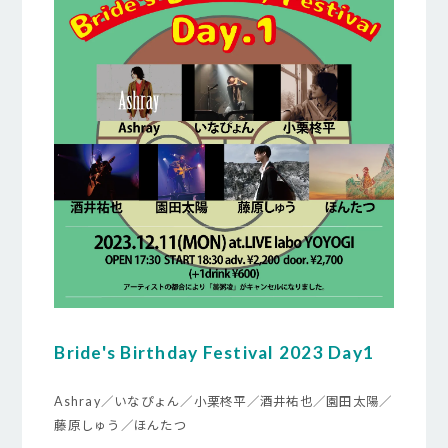
Bride's Birthday Festival 2023 Day1
Ashray／いなぴょん／小栗柊平／酒井祐也／園田太陽／
藤原しゅう／ほんたつ