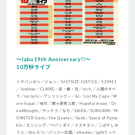
～labo19th Anniversary!!～
10万秒ライブ
イチバンボシ／ジョン／JUSTSIZE JUSTICE／529411
／Junkbar／CLAIRE／逆・鱗・児／inch.／人間のすべ
て／ün:lyric－アンリリック－／&I／List My Cage／M
ore Sugar／味可／関ヶ原秀三郎／Hopeful moon／Dr
eadNought／サントク／なち／SAIKA／SLINGRIM／M
ONSTER Gann／the Quatec／Seek／Space of Pump
kin／エニシング／ペパンポイ／スズキエリ／こばやしゆ
うと／ほんたつ／パンジー松田／sAwako／山内てっぺ