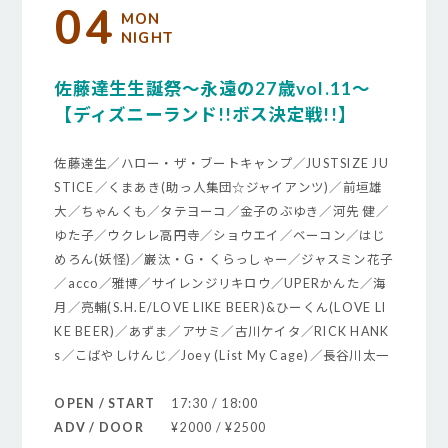
04
MON
NIGHT
佐藤達生生誕祭〜永遠の27歳vol.11〜
【ディズニーランド!!ボス決定戦!!】
佐藤達生／ハロー・ザ・ブートキャンプ／JUSTSIZE JU
STICE／くまあき(助っ人集団☆ジャイアンツ)／前垣雄
大／ちゃんくも／タテヨーコ／金子のぶゆき／河先 健／
ゆた子／ウクレレ高円寺／ショウエイ／ベーコン／はじ
めろん(妖怪)／巌汰・G・くらっしゃー／ジャスミン花子
／acco／雅博／サイレンジリキロウ／UPERかんた／海
月／亮輔(S.H.E/LOVE LIKE BEER)&ひーくん(LOVE LI
KE BEER)／あずま／アサミ／古川ケイタ／RICK HANK
s／こばやしけんじ／Joey (List My Cage)／長谷川太一
OPEN / START
17:30 / 18:00
ADV / DOOR
¥2000 / ¥2500