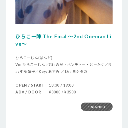
ひらこー陣 The Final ～2nd Oneman Li
ve～
ひらこーじん(ばんど)
Vo: ひらこーじん／Gt: のだ・ベンティー・とーたく／B
a: 中所靖子／Key: あすみ ／ Dr: ヨシタカ
OPEN / START
18:30 / 19:00
ADV / DOOR
¥3000 / ¥3500
FINISHED