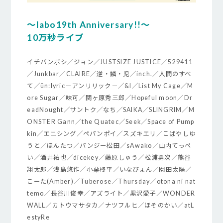
～labo19th Anniversary!!～
10万秒ライブ
イチバンボシ／ジョン／JUSTSIZE JUSTICE／529411
／Junkbar／CLAIRE／逆・鱗・児／inch.／人間のすべ
て／ün:lyric－アンリリック－／&I／List My Cage／M
ore Sugar／味可／関ヶ原秀三郎／Hopeful moon／Dr
eadNought／サントク／なち／SAIKA／SLINGRIM／M
ONSTER Gann／the Quatec／Seek／Space of Pump
kin／エニシング／ペパンポイ／スズキエリ／こばやしゆ
うと／ほんたつ／パンジー松田／sAwako／山内てっぺ
い／酒井祐也／dicekey／藤原しゅう／松浦勇次／熊谷
翔太郎／浅島悠作／小栗柊平／いなぴょん／園田太陽／
こーた(Amber)／Tuberose／Thursday／otona ni nat
temo／長谷川俊幸／アズライト／黒沢愛子／WONDER
WALL／カトウマサタカ／ナツフルヒ／ほそのかい／atL
estyRe