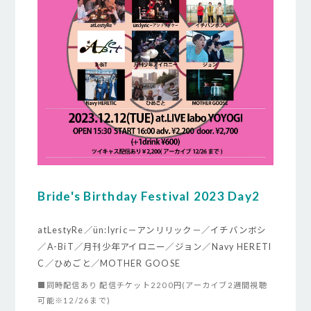
Bride's Birthday Festival 2023 Day2
atLestyRe／ün:lyric－アンリリック－／イチバンボシ
／A-BiT／月刊少年アイロニー／ジョン／Navy HERETI
C／ひめごと／MOTHER GOOSE
■同時配信あり 配信チケット2200円(アーカイブ2週間視聴
可能※12/26まで)