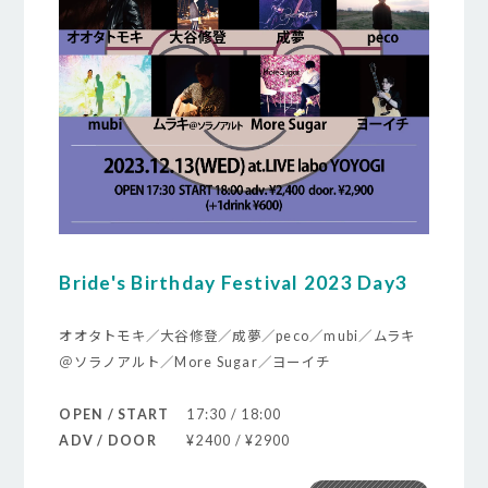
Bride's Birthday Festival 2023 Day3
オオタトモキ／大谷修登／成夢／peco／mubi／ムラキ
＠ソラノアルト／More Sugar／ヨーイチ
OPEN / START
17:30 / 18:00
ADV / DOOR
¥2400 / ¥2900