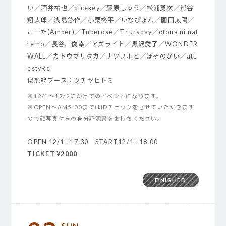
い／酒井祐也／dicekey／藤原しゅう／松浦勇次／熊谷
翔太郎／浅島悠作／小栗柊平／いなぴょん／園田太陽／
こーた(Amber)／Tuberose／Thursday／otona ni nat
temo／長谷川俊幸／アズライト／黒沢愛子／WONDER
WALL／カトウマサタカ／ナツフルヒ／ほそのかい／atL
estyRe
似顔絵ブース：ツチヤヒトミ
※12/1～12/2にかけてのイベントになります。
※OPEN～AM5:00まではIDチェックをさせていただきます
ので顔写真付きの身分証明書をお持ちください。
OPEN 12/1 : 17:30 START12/1 : 18:00
TICKET ¥2000
FINISHED