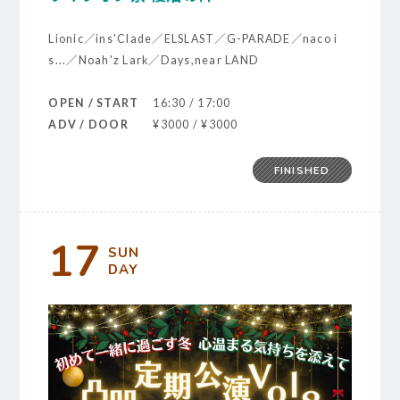
Lionic／ins'Clade／ELSLAST／G-PARADE／naco i
s...／Noah'z Lark／Days,near LAND
OPEN / START
16:30 / 17:00
ADV / DOOR
¥3000 / ¥3000
FINISHED
17
SUN
DAY