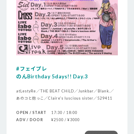
#フェイプレ
のんBirthday 5days!! Day.3
atLestyRe／THE BEAT CHiLD／Junkbar／Blank.／
あのコと抱っこ／Claire's luscious sister／529411
OPEN / START
17:30 / 18:00
ADV / DOOR
¥2500 / ¥3000