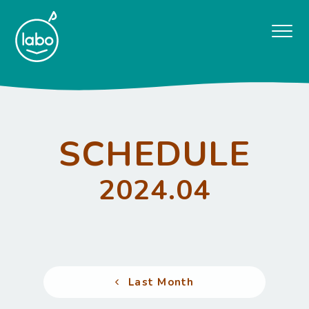
SCHEDULE
2024.04
Last Month