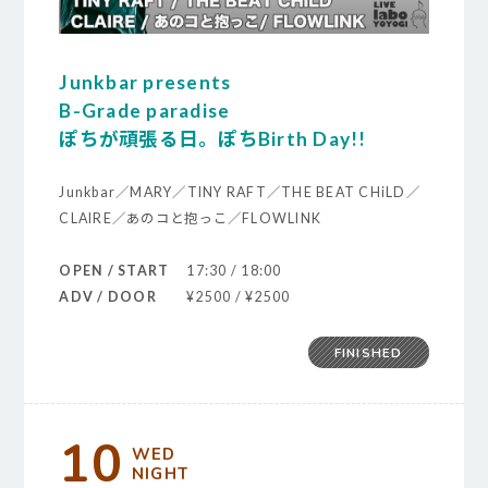
Junkbar presents
B-Grade paradise
ぽちが頑張る日。ぽちBirth Day!!
Junkbar／MARY／TINY RAFT／THE BEAT CHiLD／
CLAIRE／あのコと抱っこ／FLOWLINK
OPEN / START
17:30 / 18:00
ADV / DOOR
¥2500 / ¥2500
FINISHED
10
WED
NIGHT