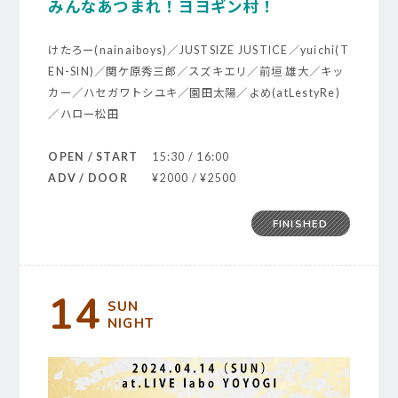
みんなあつまれ！ヨヨギン村！
けたろー(nainaiboys)／JUSTSIZE JUSTICE／yuichi(T
EN-SIN)／関ケ原秀三郎／スズキエリ／前垣 雄大／キッ
カー／ハセガワトシユキ／園田太陽／よめ(atLestyRe)
／ハロー松田
OPEN / START
15:30 / 16:00
ADV / DOOR
¥2000 / ¥2500
FINISHED
14
SUN
NIGHT