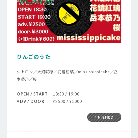
りんごのうた
シトロン／大畑咲穂／花鏡紅璃／mississippicake／岳
本恭乃／桜
OPEN / START
18:30 / 19:00
ADV / DOOR
¥2500 / ¥3000
FINISHED