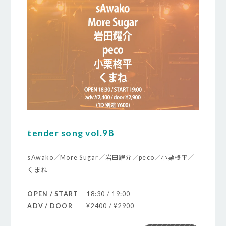
tender song vol.98
sAwako／More Sugar／岩田耀介／peco／小栗柊平／
くまね
OPEN / START
18:30 / 19:00
ADV / DOOR
¥2400 / ¥2900