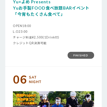
Yu×よめ Presents
Yuお手製FOOD食べ放題BARイベント
「今宵もたくさん食べて」
OPEN18:00
L.O23:00
チャージ料金¥2,500(1Drink付)
クレジットQR決済可能
FINISHED
06
SAT
NIGHT