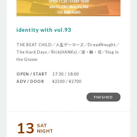
identity with vol.93
THE BEAT CHiLD／人生ゲーマーズ／DreadNought／
The Hard Days／Rick(HANKs)／逆・鱗・児／Slug in
the Gloom
OPEN / START
17:30 / 18:00
ADV / DOOR
¥2200 / ¥2700
FINISHED
13
SAT
NIGHT