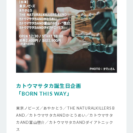
カトウマサタカ誕生日企画
「BORN THIS WAY」
東京ノビーズ／あやかとう／THE NATURALKILLERS B
AND／カトウマサタカANDかとうめい／カトウマサタ
カAND富山啓介／カトウマサタカANDダイアトニック
ス