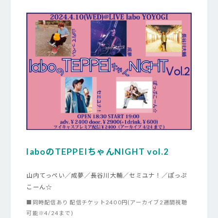
laboのTEPPEIちゃんNIGHT vol.2
山内てっぺい／成夢／長谷川大輔／セミユナ！／ぽっぷ
こーん☆
■同時配信あり 配信チケット2400円(アーカイブ2週間視聴
可能※4/24まで)