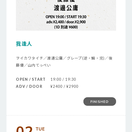
我逢人
ヲイカワタイチ／渡邊公庸／グレープ(逆・鱗・児)／後
藤優／山内てっぺい
OPEN / START
19:00 / 19:30
ADV / DOOR
¥2400 / ¥2900
FINISHED
02
TUE